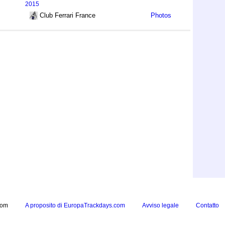
2015
Club Ferrari France
Photos
com
A proposito di EuropaTrackdays.com
Avviso legale
Contatto