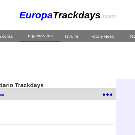
Europa
Trackdays
.com
organizzatori
a corsa
Istruire
Foto e video
No
ndario Trackdays
deo